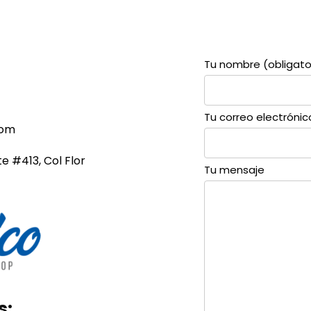
Tu nombre (obligato
Tu correo electrónic
com
te #413, Col Flor
Tu mensaje
s: