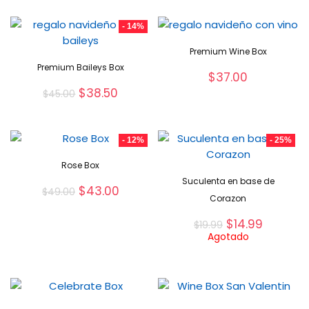
- 14%
Premium Wine Box
Premium Baileys Box
$
37.00
$
38.50
$
45.00
- 12%
- 25%
Rose Box
Suculenta en base de
$
43.00
$
49.00
Corazon
$
14.99
$
19.99
Agotado