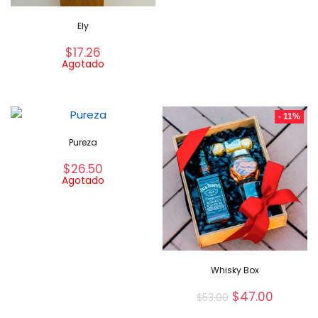
Ely
$
17.26
Agotado
- 11%
Pureza
$
26.50
Agotado
Whisky Box
$
47.00
$
53.00