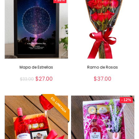
- 18%
Mapa de Estrellas
Ramo de Rosas
$
27.00
$
37.00
$
33.00
ED. LIMITADA
- 12%