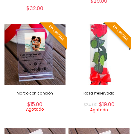
$
29.00
$
32.00
ED. LIMITADA
ED. LIMITADA
Marco con canción
Rosa Preservada
$
15.00
$
19.00
$
24.00
Agotado
Agotado