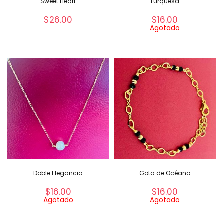
Sweet Heart
Turquesa
$
26.00
$
16.00
Agotado
Doble Elegancia
Gota de Océano
$
16.00
$
16.00
Agotado
Agotado