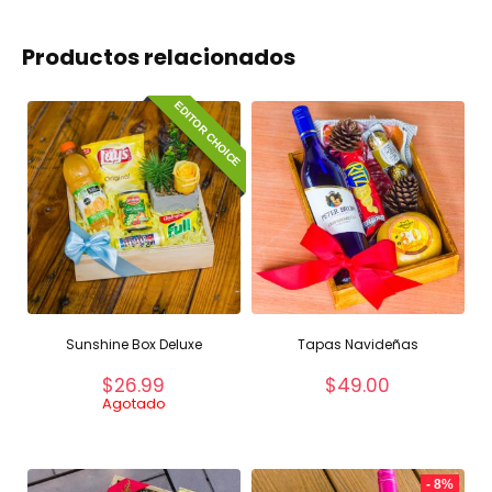
Productos relacionados
EDITOR CHOICE
Sunshine Box Deluxe
Tapas Navideñas
$
26.99
$
49.00
Agotado
- 8%