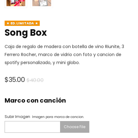
ED. LIMITADA
Song Box
Caja de regalo de madera con botella de vino Riunite, 3
Ferrero Rocher, marco de vidrio con foto y cancion de
spotify personalizado, y mini globo.
El
El
$
35.00
$
40.00
precio
precio
original
actual
Marco con canción
era:
es:
$40.00.
$35.00.
Subir Imagen
Imagen para marco de cancion.
Choose File