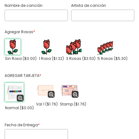
Nombre de canción
Artista de canción
Agregar Rosas
*
Sin Rosa
($0.00)
1 Rosa
($1.32)
3 Rosas
($3.53)
5 Rosas
($5.30)
AGREGAR TARJETA
*
Val 1
($1.76)
Stamp
($1.76)
Normal
($0.00)
Fecha de Entrega
*