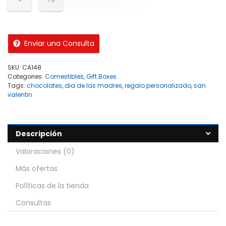
Enviar una Consulta
SKU:
CA148
Categories:
Comestibles
,
Gift Boxes
Tags:
chocolates
,
dia de las madres
,
regalo personalizado
,
san
valentin
Descripción
Valoraciones (0)
Más ofertas
Políticas de la tienda
Consultas