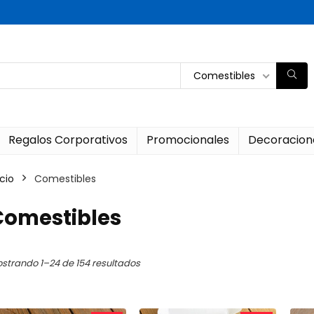
Comestibles
Regalos Corporativos
Promocionales
Decoracion
icio
Comestibles
Comestibles
Ordenado
strando 1–24 de 154 resultados
por
los