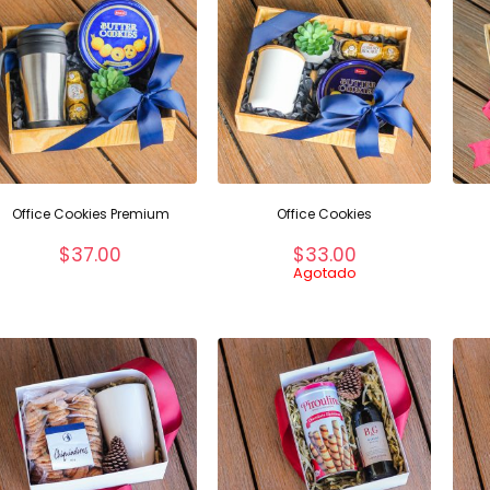
Office Cookies Premium
Office Cookies
$
37.00
$
33.00
Agotado