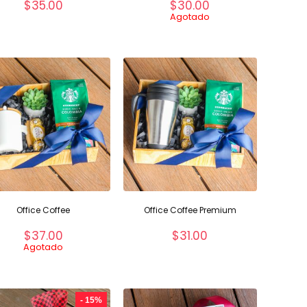
$
35.00
$
30.00
Agotado
Office Coffee
Office Coffee Premium
$
37.00
$
31.00
Agotado
- 15%