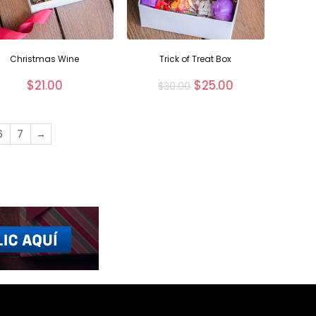
Christmas Wine
Trick of Treat Box
El
El
$
21.00
$
25.00
$
30.00
precio
precio
original
actual
era:
es:
6
7
→
$30.00.
$25.00.