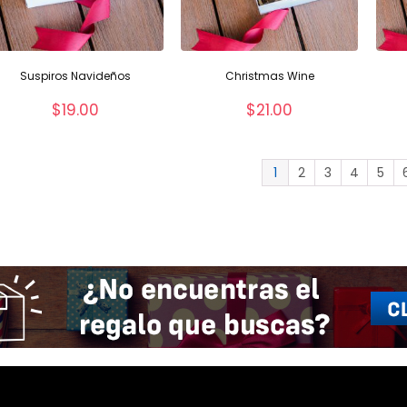
Suspiros Navideños
Christmas Wine
$
19.00
$
21.00
1
2
3
4
5