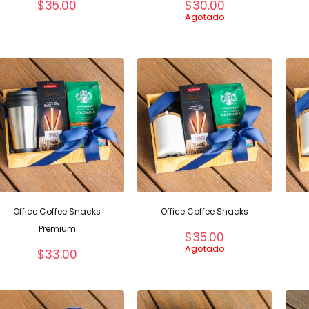
$
35.00
$
30.00
Agotado
Office Coffee Snacks
Office Coffee Snacks
Premium
$
35.00
Agotado
$
33.00