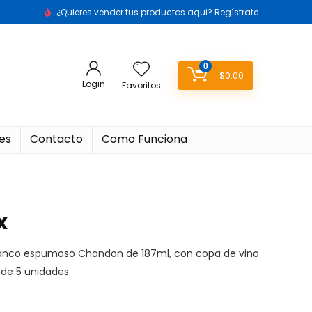
¿Quieres vender tus productos aqui? Regístrate
0
$
0.00
Login
Favoritos
es
Contacto
Como Funciona
x
lanco espumoso Chandon de 187ml, con copa de vino
 de 5 unidades.