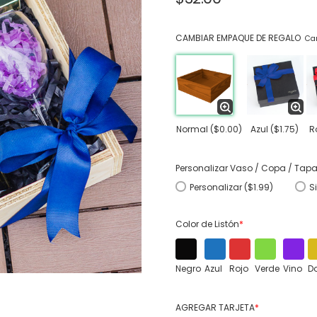
CAMBIAR EMPAQUE DE REGALO
Cam
Normal
($0.00)
Azul
($1.75)
R
Personalizar Vaso / Copa / Tap
Personalizar ($1.99)
S
Color de Listón
*
Negro
Azul
Rojo
Verde
Vino
D
AGREGAR TARJETA
*