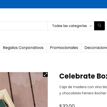
Todas las categorías
Regalos Corporativos
Promocionales
Decoracion
x
Celebrate Bo
Caja de madera con vino b
y chocolates Ferrero Rocher
$
32.00