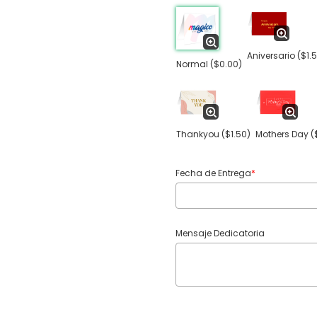
Aniversario
($1.
Normal
($0.00)
Thankyou
($1.50)
Mothers Day
(
Fecha de Entrega
*
Mensaje Dedicatoria