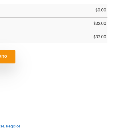
$
0.00
$
32.00
$
32.00
RITO
xes
,
Regalos