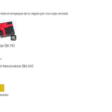
bia el empaque de tu regalo por una caja cerrada
ojo
($1.75)
a
*
in Personalizar ($0.00)
orado