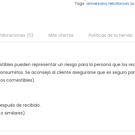
Tags:
aniversario
,
felicitacion
,
li
Valoraciones (0)
Más ofertas
Políticas de la tienda
stibles pueden representar un riesgo para la persona que los r
umirlos. Se aconseja al cliente asegurarse que es seguro para
tos comestibles).
espués de recibido.
o similares).