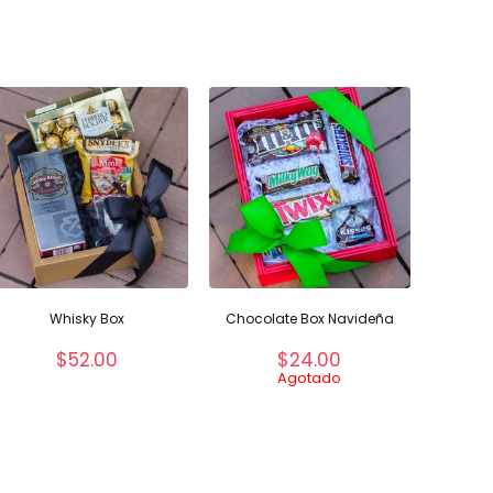
Whisky Box
Chocolate Box Navideña
$
52.00
$
24.00
Agotado