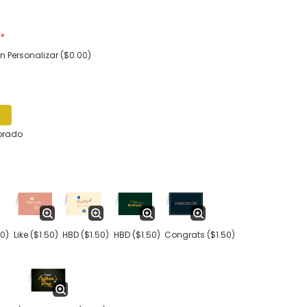
a
*
in Personalizar ($0.00)
orado
50)
Like
($1.50)
HBD
($1.50)
HBD
($1.50)
Congrats
($1.50)