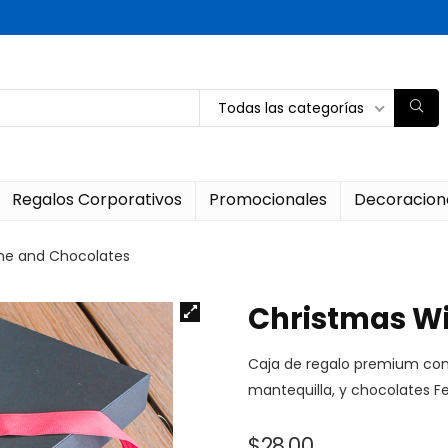
Todas las categorías
Regalos Corporativos
Promocionales
Decoracion
ne and Chocolates
Christmas W
Caja de regalo premium con 
mantequilla, y chocolates F
$
28.00