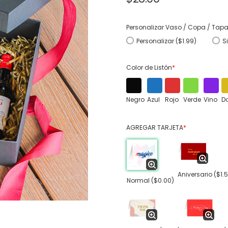
Personalizar Vaso / Copa / Tap
Personalizar ($1.99)
S
Color de Listón
*
Negro
Azul
Rojo
Verde
Vino
D
AGREGAR TARJETA
*
Aniversario
($1.
Normal
($0.00)