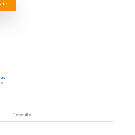
RITO
xes
ad
Consultas