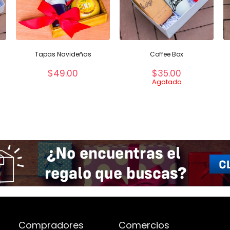
Tapas Navideñas
Coffee Box
$
49.00
$
35.00
Agotado
Compradores
Comercios