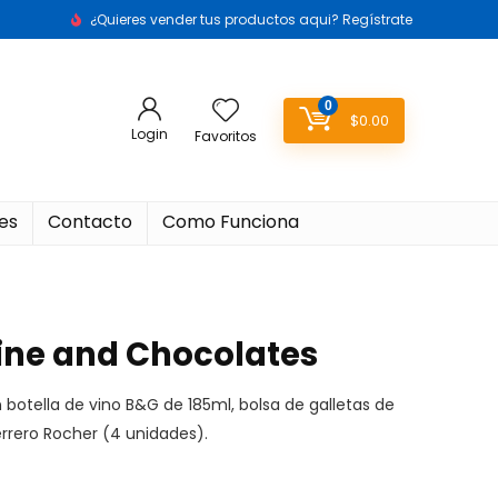
¿Quieres vender tus productos aqui? Regístrate
0
$
0.00
Login
Favoritos
es
Contacto
Como Funciona
ine and Chocolates
botella de vino B&G de 185ml, bolsa de galletas de
errero Rocher (4 unidades).