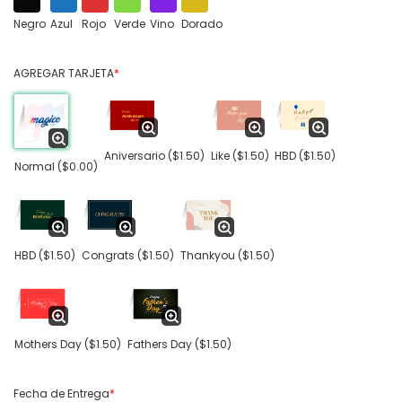
Negro
Azul
Rojo
Verde
Vino
Dorado
AGREGAR TARJETA
*
Aniversario
($1.50)
Like
($1.50)
HBD
($1.50)
Normal
($0.00)
HBD
($1.50)
Congrats
($1.50)
Thankyou
($1.50)
Mothers Day
($1.50)
Fathers Day
($1.50)
Fecha de Entrega
*